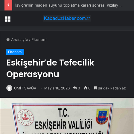
İsviçre’nin maden suyunu toplatma kararı sonrası Kızılay sessizliğini bozdu
Menü
Anasayfa
/
Ekonomi
Ekonomi
Eskişehir’de Tefecilik
Operasyonu
ÜMİT SAVĞA
Mayıs 18, 2026
0
0
Bir dakikadan az