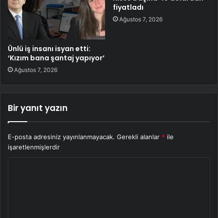
fiyatladı
Ağustos 7, 2026
Ünlü iş insanı isyan etti:
‘Kızım bana şantaj yapıyor’
Ağustos 7, 2026
Bir yanıt yazın
E-posta adresiniz yayınlanmayacak.
Gerekli alanlar
*
ile
işaretlenmişlerdir
Y
o
r
u