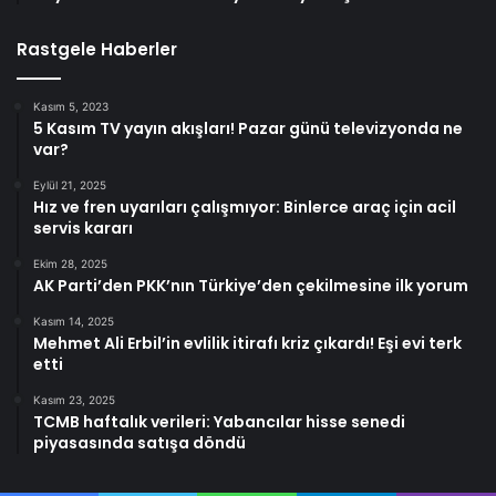
Rastgele Haberler
Kasım 5, 2023
5 Kasım TV yayın akışları! Pazar günü televizyonda ne
var?
Eylül 21, 2025
Hız ve fren uyarıları çalışmıyor: Binlerce araç için acil
servis kararı
Ekim 28, 2025
AK Parti’den PKK’nın Türkiye’den çekilmesine ilk yorum
Kasım 14, 2025
Mehmet Ali Erbil’in evlilik itirafı kriz çıkardı! Eşi evi terk
etti
Kasım 23, 2025
TCMB haftalık verileri: Yabancılar hisse senedi
piyasasında satışa döndü