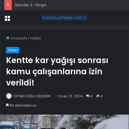
Özgür Özel: İktidara ulaştığımızda Alevilerden rızalık alacağımıza söz veriyorum!
Menü
Anasayfa
/
Haber
Haber
Kentte kar yağışı sonrası
kamu çalışanlarına izin
verildi!
FATMA ESRA GEÇMEN
Ocak 23, 2024
0
4
Bir dakikadan az