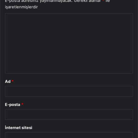
E-posta adresiniz yayınlanmayacak.
Gerekli alanlar
*
ile
işaretlenmişlerdir
Y
o
r
u
m
*
Ad
*
E-posta
*
İnternet sitesi