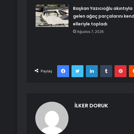
Başkan Yazıcıoğlu akıntıyla
gelen ağaç parçalarını kend
elleriyle topladı
Ağustos 7, 2026
Facebook
Twitter
LinkedIn
Tumblr
Pint
Paylaş
İLKER DORUK