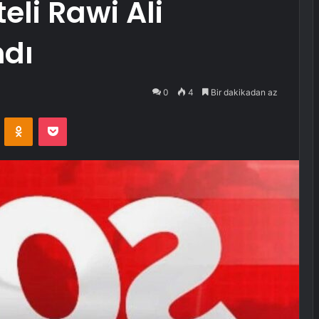
eli Rawi Ali
ndı
0
4
Bir dakikadan az
VKontakte
Odnoklassniki
Pocket