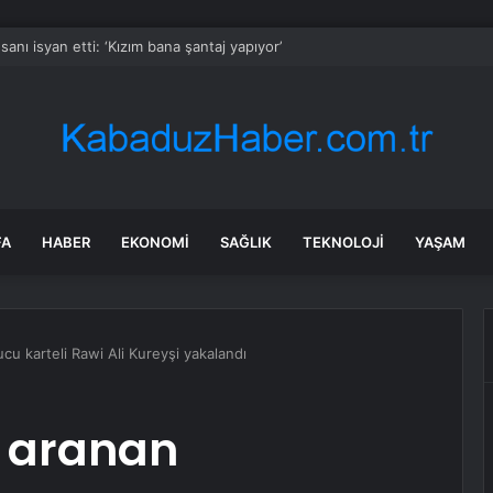
y Bank halka arzını hisse başına 45 dolardan fiyatladı
FA
HABER
EKONOMI
SAĞLIK
TEKNOLOJI
YAŞAM
cu karteli Rawi Ali Kureyşi yakalandı
e aranan