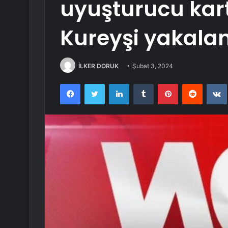
uyuşturucu kart
Kureyşi yakala
İLKER DORUK
Şubat 3, 2024
Facebook
Twitter
LinkedIn
Tumblr
Pinterest
Reddit