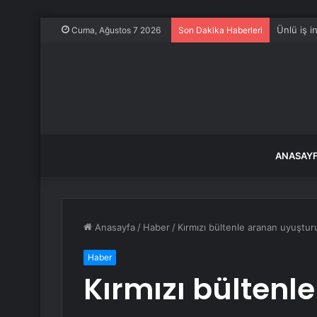
River Cit
Cuma, Ağustos 7 2026
Son Dakika Haberleri
ANASAY
Anasayfa
/
Haber
/
Kırmızı bültenle aranan uyuşturu
Haber
Kırmızı bültenl