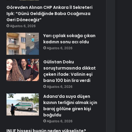
Görevden Alınan CHP Ankara İl Sekreteri
Işık: “Günü Geldiğinde Baba Ocağımıza
Geri Döneceğiz”
Ağustos 6, 2026
Yarı çıplak sokağa çıkan
kadının sonu acı oldu
Ağustos 6, 2026
Gülistan Doku
soruşturmasında dikkat
çeken ifade: Valinin eşi
bana 100 bin lira verdi
Ağustos 6, 2026
Adana’da suya düşen
kızının terliğini almak için
baraj gölüne giren kişi
boğuldu
Ağustos 6, 2026
INLIF hissesi bugün neden yükselişte?