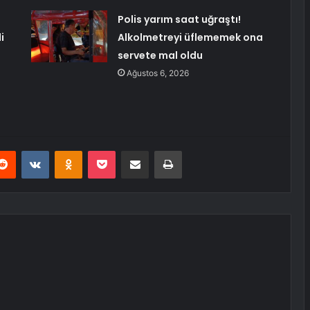
Polis yarım saat uğraştı!
i
Alkolmetreyi üflememek ona
servete mal oldu
Ağustos 6, 2026
erest
Reddit
VKontakte
Odnoklassniki
Pocket
E-Posta ile paylaş
Yazdır