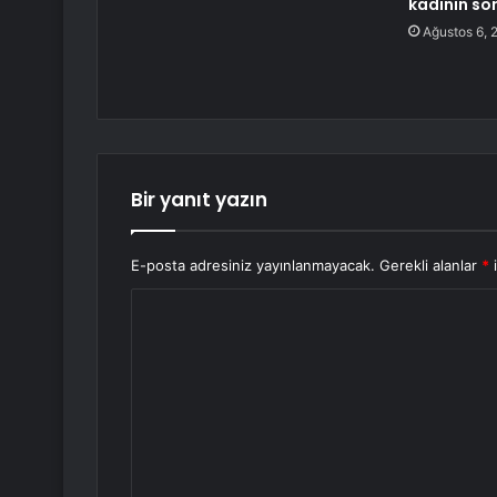
kadının so
Ağustos 6, 
Bir yanıt yazın
E-posta adresiniz yayınlanmayacak.
Gerekli alanlar
*
i
Y
o
r
u
m
*