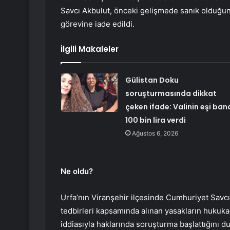
Savcı Akbulut, önceki gelişmede sanık olduğuna
görevine iade edildi.
İlgili Makaleler
Gülistan Doku
soruşturmasında dikkat
çeken ifade: Valinin eşi ban
100 bin lira verdi
Ağustos 6, 2026
Ne oldu?
Urfa’nın Viranşehir ilçesinde Cumhuriyet Savcı
tedbirleri kapsamında alınan yasakların hukuka 
iddiasıyla haklarında soruşturma başlattığını d