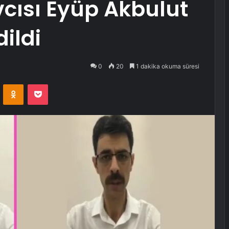
cısı Eyüp Akbulut
ildi
0
20
1 dakika okuma süresi
VKontakte
Odnoklassniki
Pocket