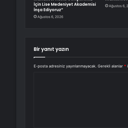
İçin Lise Medeniyet Akademisi
Ağustos 6, 
İnşa Ediyoruz”
Ağustos 6, 2026
Bir yanıt yazın
E-posta adresiniz yayınlanmayacak.
Gerekli alanlar
*
i
Y
o
r
u
m
*