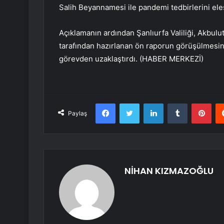
Salih Beyannamesi ile pandemi tedbirlerini el
Açıklamanın ardından Şanlıurfa Valiliği, Akbulu
tarafından hazırlanan ön raporun görüşülmesini
görevden uzaklaştırdı. (HABER MERKEZİ)
Facebook
Twitter
LinkedIn
Tumblr
Pint
Paylaş
NİHAN KIZMAZOĞLU