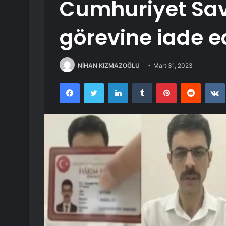
Cumhuriyet Sav
görevine iade ed
NİHAN KIZMAZOĞLU
Mart 31, 2023
Facebook
Twitter
LinkedIn
Tumblr
Pinterest
Reddit