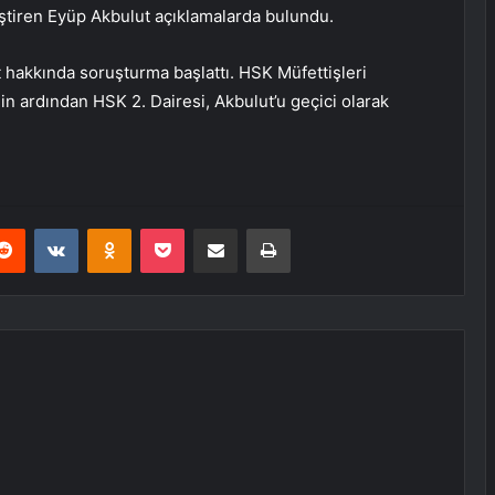
eştiren Eyüp Akbulut açıklamalarda bulundu.
t hakkında soruşturma başlattı. HSK Müfettişleri
n ardından HSK 2. Dairesi, Akbulut’u geçici olarak
erest
Reddit
VKontakte
Odnoklassniki
Pocket
E-Posta ile paylaş
Yazdır