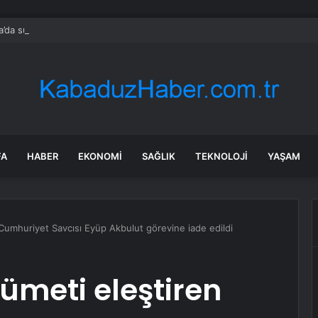
’da suya düşen kızının terliğini almak için baraj gölüne giren kişi boğuld
FA
HABER
EKONOMI
SAĞLIK
TEKNOLOJI
YAŞAM
umhuriyet Savcısı Eyüp Akbulut görevine iade edildi
meti eleştiren