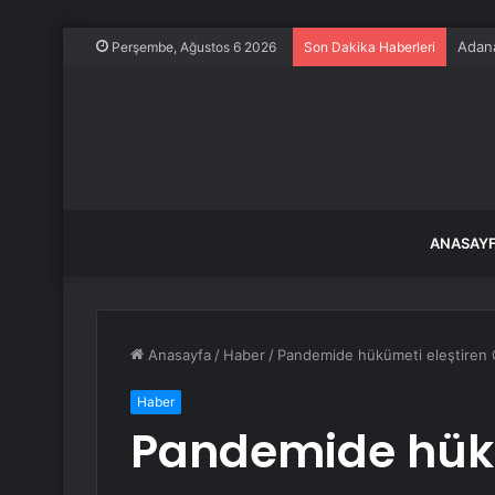
Adana
Perşembe, Ağustos 6 2026
Son Dakika Haberleri
ANASAY
Anasayfa
/
Haber
/
Pandemide hükümeti eleştiren C
Haber
Pandemide hükü