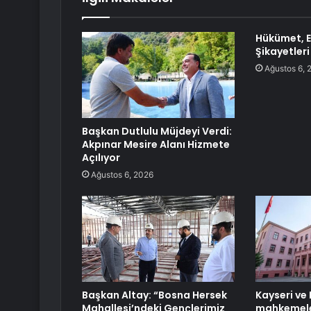
Hükümet, E2
Şikayetler
Ağustos 6, 
Başkan Dutlulu Müjdeyi Verdi:
Akpınar Mesire Alanı Hizmete
Açılıyor
Ağustos 6, 2026
Başkan Altay: “Bosna Hersek
Kayseri ve 
Mahallesi’ndeki Gençlerimiz
mahkemele