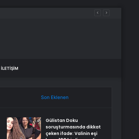
u
İLETIŞIM
Son Eklenen
Gülistan Doku
soruşturmasında dikkat
çeken ifade: Valinin eşi