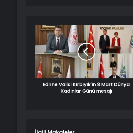
Edirne Valisi Kırbıyık'ın 8 Mart Dünya
Kadınlar Günü mesajı
İlgili Makaleler