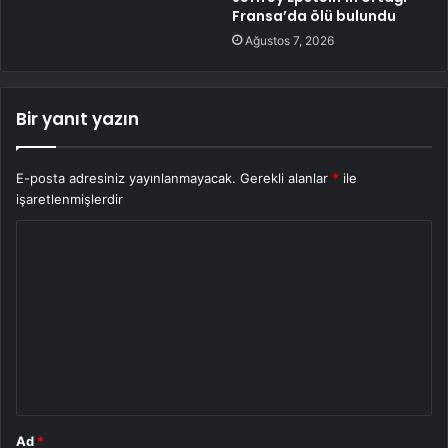
Fransa’da ölü bulundu
Ağustos 7, 2026
Bir yanıt yazın
E-posta adresiniz yayınlanmayacak.
Gerekli alanlar
*
ile
işaretlenmişlerdir
Y
o
r
u
m
*
Ad
*