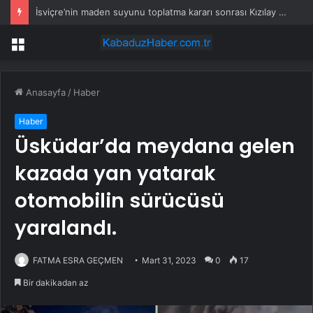
İsviçre’nin maden suyunu toplatma kararı sonrası Kızılay sessizliğini bozdu
Menü
Anasayfa
/
Haber
Haber
Üsküdar’da meydana gelen
kazada yan yatarak
otomobilin sürücüsü
yaralandı.
FATMA ESRA GEÇMEN
Mart 31, 2023
0
17
Bir dakikadan az