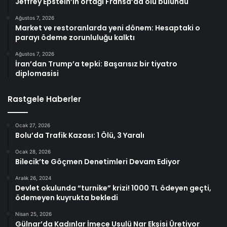
Jeffrey Epstein’ın ortağı Fransa’da ölü bulundu
Ağustos 7, 2026
Market ve restoranlarda yeni dönem: Hesaptaki o
parayı ödeme zorunluluğu kalktı
Ağustos 7, 2026
İran’dan Trump’a tepki: Başarısız bir tiyatro
diplomasisi
Rastgele Haberler
Ocak 27, 2026
Bolu’da Trafik Kazası: 1 Ölü, 3 Yaralı
Ocak 28, 2026
Bilecik’te Göçmen Denetimleri Devam Ediyor
Aralık 26, 2024
Devlet okulunda “turnike” krizi! 1000 TL ödeyen geçti,
ödemeyen kuyrukta bekledi
Nisan 25, 2026
Gülnar’da Kadınlar İmece Usulü Nar Ekşisi Üretiyor