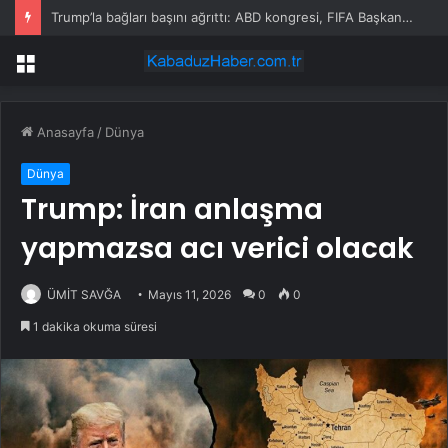
Trump’la bağları başını ağrıttı: ABD kongresi, FIFA Başkanı hakkında soruşturma başlattı
Menü
Anasayfa
/
Dünya
Dünya
Trump: İran anlaşma
yapmazsa acı verici olacak
ÜMİT SAVĞA
Mayıs 11, 2026
0
0
1 dakika okuma süresi