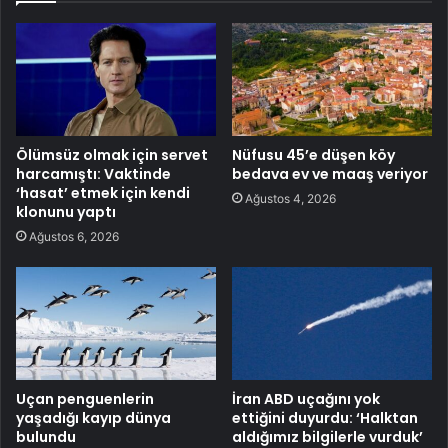
Ölümsüz olmak için servet
Nüfusu 45’e düşen köy
harcamıştı: Vaktinde
bedava ev ve maaş veriyor
‘hasat’ etmek için kendi
Ağustos 4, 2026
klonunu yaptı
Ağustos 6, 2026
Uçan penguenlerin
İran ABD uçağını yok
yaşadığı kayıp dünya
ettiğini duyurdu: ‘Halktan
bulundu
aldığımız bilgilerle vurduk’