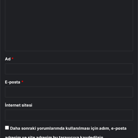
o
r
u
m
*
Ad
*
E-posta
*
İnternet sitesi
Daha sonraki yorumlarımda kullanılması için adım, e-posta
adresim ve site adresim bu tarayıcıya kaydedilsin.