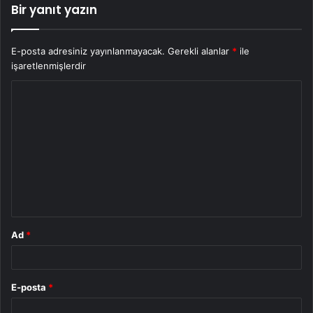
Bir yanıt yazın
E-posta adresiniz yayınlanmayacak.
Gerekli alanlar
*
ile
işaretlenmişlerdir
Y
o
r
u
m
*
Ad
*
E-posta
*