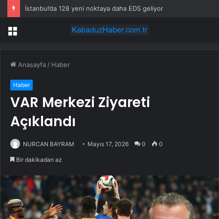
İstanbul’da 128 yeni noktaya daha EDS geliyor
Menü
Anasayfa
/
Haber
Haber
VAR Merkezi Ziyareti
Açıklandı
NURCAN BAYRAM
Mayıs 17, 2026
0
0
Bir dakikadan az