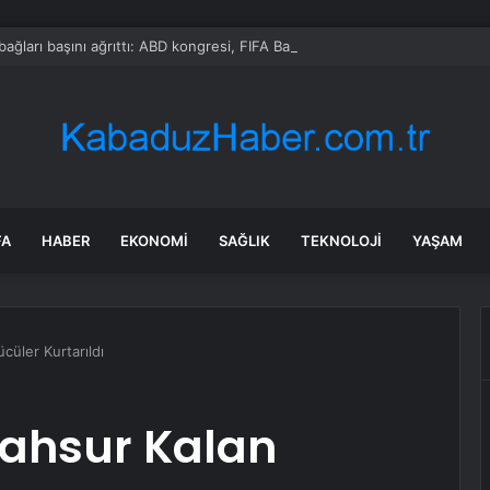
bağları başını ağrıttı: ABD kongresi, FIFA Başkanı hakkında soruşturma ba
FA
HABER
EKONOMI
SAĞLIK
TEKNOLOJI
YAŞAM
cüler Kurtarıldı
Mahsur Kalan