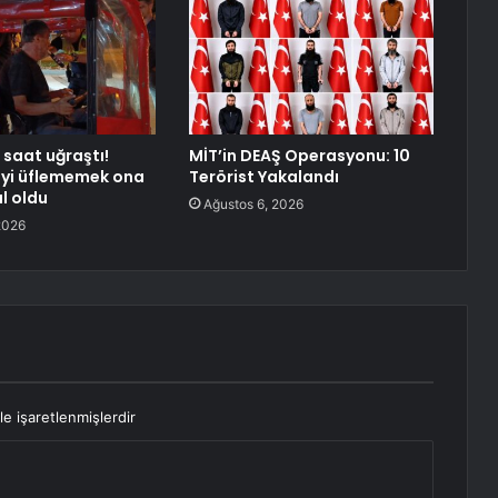
 saat uğraştı!
MİT’in DEAŞ Operasyonu: 10
eyi üflememek ona
Terörist Yakalandı
l oldu
Ağustos 6, 2026
2026
le işaretlenmişlerdir