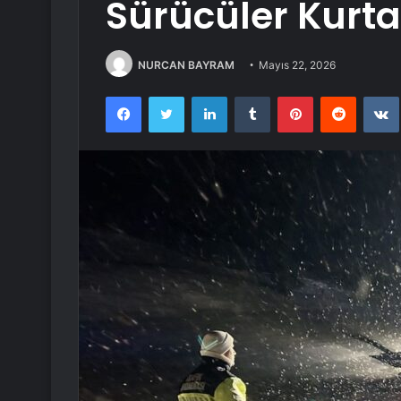
Sürücüler Kurtar
NURCAN BAYRAM
Mayıs 22, 2026
Facebook
Twitter
LinkedIn
Tumblr
Pinterest
Reddit