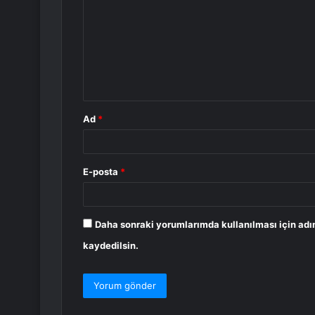
r
u
m
*
Ad
*
E-posta
*
Daha sonraki yorumlarımda kullanılması için adı
kaydedilsin.