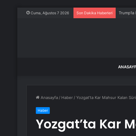
Trump’la 
Cuma, Ağustos 7 2026
Son Dakika Haberleri
ANASAY
Anasayfa
/
Haber
/
Yozgat’ta Kar Mahsur Kalan Sürü
Haber
Yozgat’ta Kar 