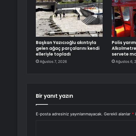
Başkan Yazıcıoğlu akıntıyla
Polis yarım
gelen ağaç parçalarını kendi
Alkolmetr
elleriyle topladı
servete ma
Ağustos 7, 2026
Ağustos 6, 
Bir yanıt yazın
E-posta adresiniz yayınlanmayacak.
Gerekli alanlar
*
i
Y
o