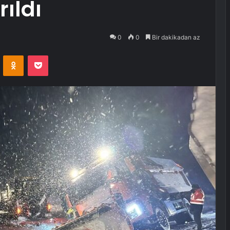
ıldı
0
0
Bir dakikadan az
VKontakte
Odnoklassniki
Pocket