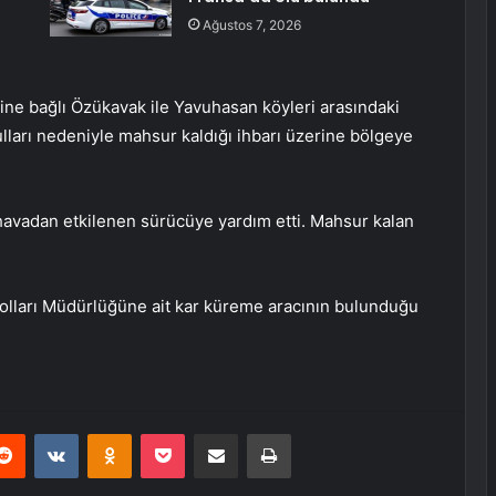
Ağustos 7, 2026
sine bağlı Özükavak ile Yavuhasan köyleri arasındaki
ları nedeniyle mahsur kaldığı ihbarı üzerine bölgeye
 havadan etkilenen sürücüye yardım etti. Mahsur kalan
yolları Müdürlüğüne ait kar küreme aracının bulunduğu
erest
Reddit
VKontakte
Odnoklassniki
Pocket
E-Posta ile paylaş
Yazdır